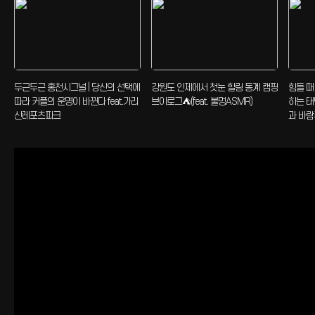
두근두근 홍천시그널 | 당신의 선택에
강원도 인제에서 첫눈 힐링 동계 캠핑
힘들 때
따라 커플의 운명이 바뀐다 feat.가리
브이로그⛺(feat. 불멍ASMR)
하는 태
산레포츠파크
과 바람