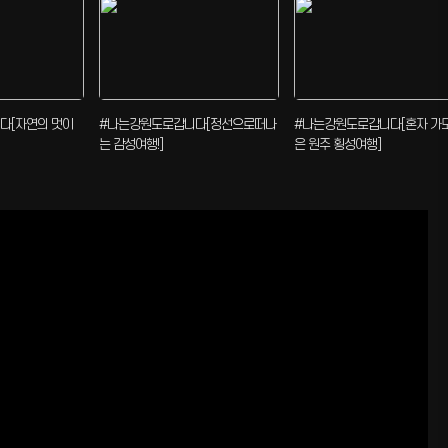
다[자연의 멋이
#나는강원도로갑니다[정선으로떠나
#나는강원도로갑니다[혼자 가도
는 감성여행!]
은 원주 횡성여행]