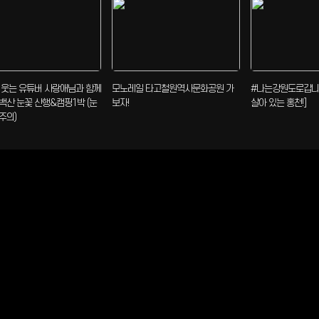
 웃는 유튜버 사랑애님과 함께
모노레일 타고철원역사문화공원 가
#나는강원도로갑니
백산 눈꽃 산행&캠핑1박 (눈
보자!
살아 있는 홍천!]
주의)