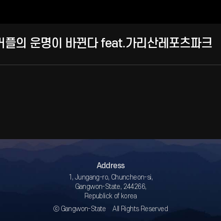
커플의 운명이 바뀐다 feat.가리산레포츠파크
Address
1, Jungang-ro, Chuncheon-si,
Gangwon-State, 244266,
Republick of korea
ⓒ Gangwon-State All Rights Reserved