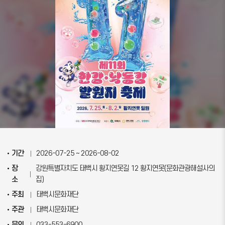
기간
2026-07-25 ~ 2026-08-02
장
강원특별자치도 태백시 황지연못길 12 황지연못(문화관광해설사의
소
집)
주최
태백시문화재단
주관
태백시문화재단
문의
033-553-6900