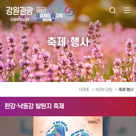
축제·행사
HOME
NOW 강원
축제·행사
한강·낙동강 발원지 축제