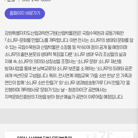
홈페이지 바로가기
강원특별자치도산림과학연구원(산림박물관)은 국립수목원과 공동기획한
「소나무-문화를 만들다」를 개막합니다. 이번 전시는 소나무의 생태와 문화를 알
수 있는 국립수목원과 산림박물관 소장품 등 약 60여 점이 공개 될 예정이며
소나무의 출현.분포와 생태적 특징을 다룬 '소나무 생태' 우리 조상들의 삶과
지혜 속 소나무의 의미와 상징성을 조명사는 '소나무 문화' 소나무 재선충
방재사업을 통해 본 남북교류와 소나무 보존을 소개하는 '소나무의 미래와 공존'
세개 섹션으로 구성됩니다. 특히, 전시연계 체험교육 '가을 소반 한상' 은 가족과
연인이 함께 '소나무 소반 만들기' 와 '소나무 생과방(송홧가루 다식 만들기)' 을
진행하며 개막행사로 '문화가 있는 날 - 청춘마이크' 공연에서는
지역문화진흥원의 지원을 받아 청년 예술가 공연이 이루어질 예정입니다.