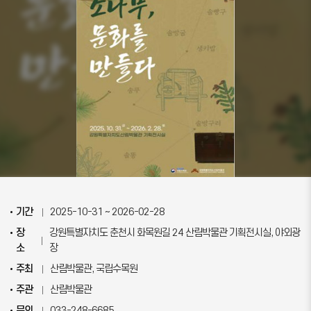
기간
2025-10-31 ~ 2026-02-28
장
강원특별자치도 춘천시 화목원길 24 산림박물관 기획전시실, 야외광
소
장
주최
산림박물관, 국립수목원
주관
산림박물관
문의
033-248-6685