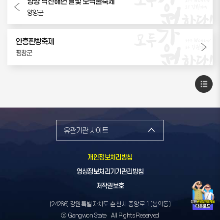
양양 낙산해변 달빛 모닥불축제
양양군
안흥찐빵축제
평창군
유관기관 사이트
개인정보처리방침
영상정보처리기기관리방침
저작권보호
(24266) 강원특별자치도 춘천시 중앙로 1 (봉의동)
ⓒ Gangwon State All Rights Reserved