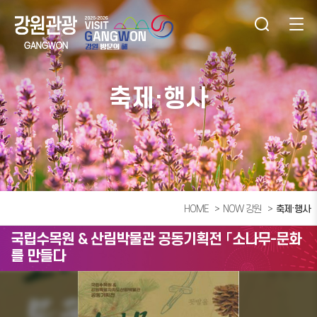
축제·행사
HOME
NOW 강원
축제·행사
국립수목원 & 산림박물관 공동기획전 「소나무-문화
를 만들다