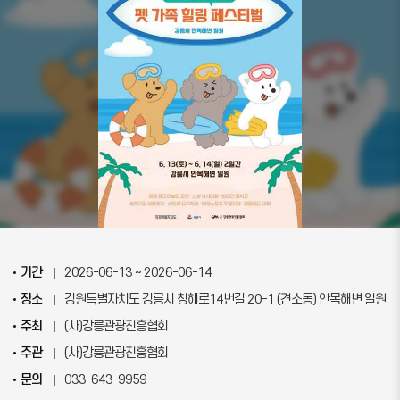
기간
2026-06-13 ~ 2026-06-14
장소
강원특별자치도 강릉시 창해로14번길 20-1 (견소동) 안목해변 일원
주최
(사)강릉관광진흥협회
주관
(사)강릉관광진흥협회
문의
033-643-9959