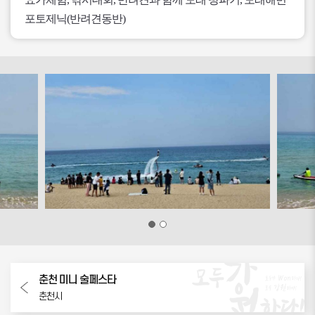
포토제닉(반려견동반)
춘천 미니 술페스타
춘천시