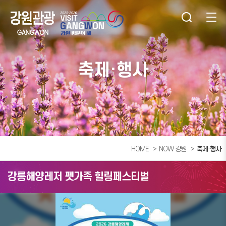
축제·행사
HOME
NOW 강원
축제·행사
강릉해양레저 펫가족 힐링페스티벌