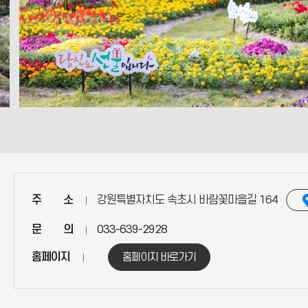
주        소
강원특별자치도 속초시 바람꽃마을길 164
문        의
033-639-2928
홈페이지
홈페이지 바로가기