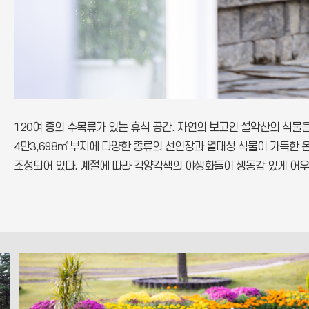
120여 종의 수목류가 있는 휴식 공간. 자연의 보고인 설악산의 식물
4만3,698㎡ 부지에 다양한 종류의 선인장과 열대성 식물이 가득한
조성되어 있다. 계절에 따라 각양각색의 야생화들이 생동감 있게 어우