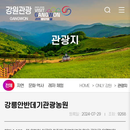
관광지
전체
자연
문화·역사
레저·체험
HOME
ONLY 강원
관광지
강릉안반데기관광농원
등록일 :
2024-07-29
조회 :
9268