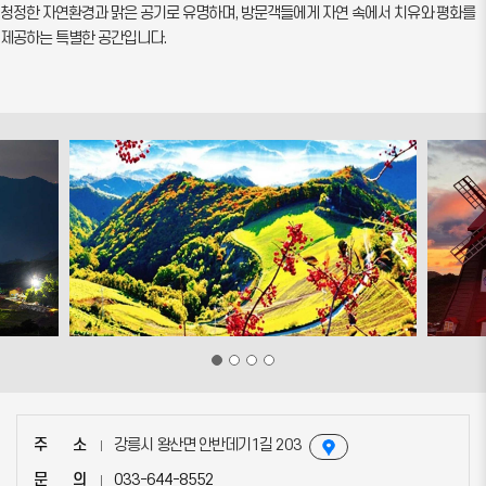
청정한 자연환경과 맑은 공기로 유명하며, 방문객들에게 자연 속에서 치유와 평화를
제공하는 특별한 공간입니다.
주        소
강릉시 왕산면 안반데기1길 203
문        의
033-644-8552