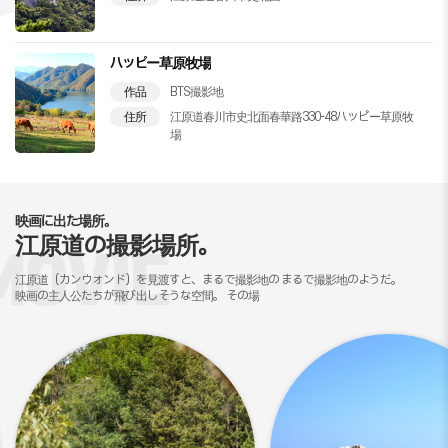
ハッピー草原牧場
作品
BTS撮影地
住所
江原道春川市史北面春華路330-48ハッピー草原牧
場
映画に出た場所。
江原道の撮影場所。
江原道（カンウォンド）を見渡すと、まるで撮影地の
まるで撮影地のようだ。
映画の主人公たちが飛び出しそうな空間。 その場