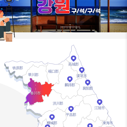
高城郡
铁原郡
楊口郡
華川郡
束草市
麟蹄郡
襄阳郡
春川市
洪川郡
江陵市
平昌郡
横城郡
東海市