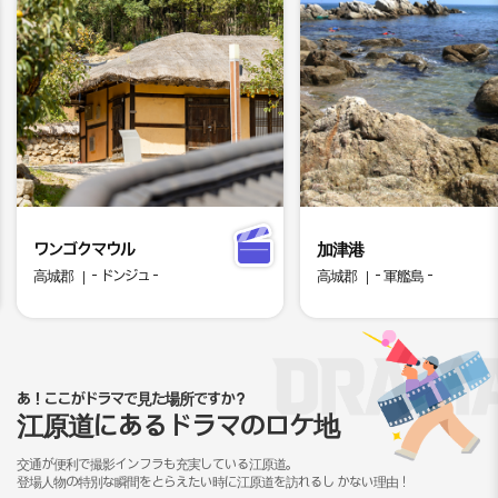
ワンゴクマウル
加津港
高城郡
- ドンジュ -
高城郡
- 軍艦島 -
あ！ここがドラマで見た場所ですか？
江原道にあるドラマのロケ地
交通が便利で撮影インフラも充実している江原道。
登場人物の特別な瞬間をとらえたい時に江原道を訪れるし
かない理由！