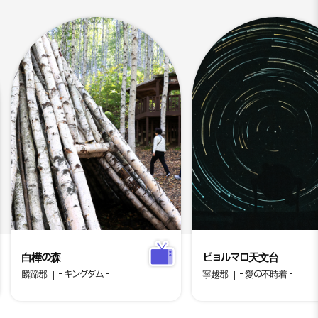
白樺の森
ビョルマロ天文台
麟蹄郡
- キングダム -
寧越郡
- 愛の不時着 -