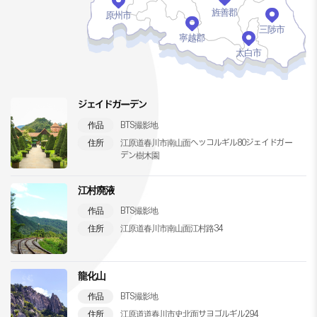
旌善郡
原州市
三陟市
寧越郡
太白市
ジェイドガーデン
作品
BTS撮影地
住所
江原道春川市南山面ヘッコルギル80ジェイドガー
デン樹木園
江村廃液
作品
BTS撮影地
住所
江原道春川市南山面江村路34
龍化山
作品
BTS撮影地
住所
江原道道春川市史北面サヨゴルギル294